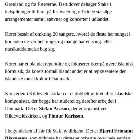
Grønland og fra Færøerne. Derudover deltager Staka i
indspilninger til film, på festivaler og officielle statslige
arrangementer samt i stævner og koncerter i udlandet.
Koret består af omkring 20 sangere, hvoraf de fleste har sunget i
kor siden de var helt unge, og mange har en sang- eller
musikuddannelse bag sig.
Koret har et blandet repertoire og fokuserer især på nyere islandsk
kormusik, da korets formål blandt andet er at repræsentere den
islandske musikkultur i Danmark.
Koncerten i Kildevældskirken er et dobbeltportræt af to islandske
komponister, der begge har studeret og derefter arbejdet i
Danmark. Det er
Stefán Arason
, der er organist ved
Kildevældskirken, og
Finnur Karlsson
.
I begyndelsen af i år fik Stak ny dirigent. Det er
Bjarni Frímann
Bjarnason
, som tidligere har dirigeret orkestre over hele verden