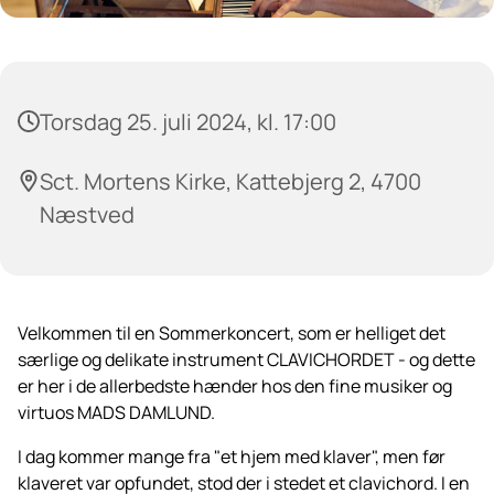
Torsdag 25. juli 2024, kl. 17:00
Sct. Mortens Kirke, Kattebjerg 2, 4700
Næstved
Velkommen til en Sommerkoncert, som er helliget det
særlige og delikate instrument CLAVICHORDET - og dette
er her i de allerbedste hænder hos den fine musiker og
virtuos MADS DAMLUND.
I dag kommer mange fra "et hjem med klaver", men før
klaveret var opfundet, stod der i stedet et clavichord. I en