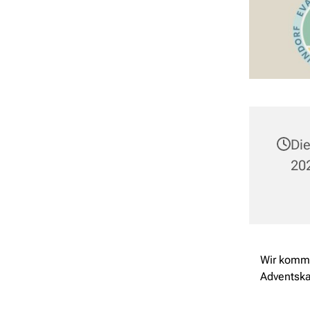
Di
202
Wir komme
Adventska