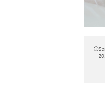
So
20