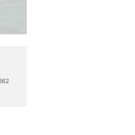
r
1662