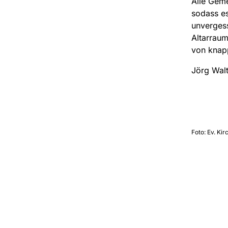
Alle Gem
sodass es
unvergess
Altarraum
von knap
Jörg Walt
Foto: Ev. K