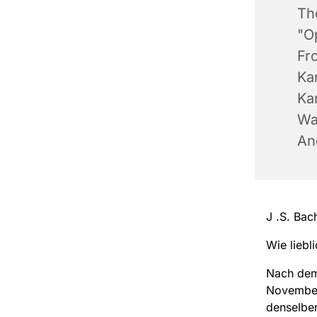
Th
"O
Fr
Ka
Kan
Wa
An
J .S. Bac
Wie liebli
Nach dem
November 
denselbe