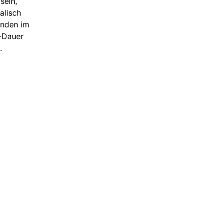
sein,
alisch
enden im
n-Dauer
l.