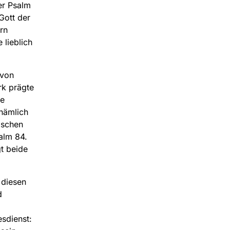
er Psalm
Gott der
rn
 lieblich
 von
k prägte
ie
nämlich
ischen
alm 84.
t beide
 diesen
d
esdienst: