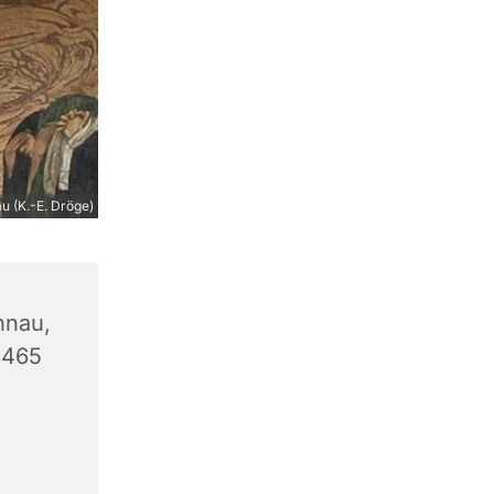
u (K.-E. Dröge)
hnau,
13465