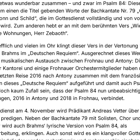
h etwas wunderbar zusammen – und zwar im Psalm 84: Dies
um einen die Titel gebenden Worte der Bachkantate Nr. 79 „
Sonn und Schild“, die im Gottesdienst vollständig und von vo
 wird. Zum anderen hebt er an mit dem berühmten Vers „Wie
ne Wohnungen, Herr Zebaoth“.
fflich und vielen im Ohr klingt dieser Vers in der Vertonung
 Brahms im „Deutschen Requiem“. Ausgerechnet dieses Wer
 musikalischen Austausch zwischen Frohnau und Antony: D
 Kantorei und einige Frohnauer Orchestermitglieder haben 
 letzten Reise 2016 nach Antony zusammen mit dem französ
n dieses „Deutsche Requiem“ aufgeführt und damit auch Ps
och kaum Zufall sein, dass der Psalm 84 nun unbeabsichtig
en, 2016 in Antony und 2018 in Frohnau, verbindet.
dienst am 4. November wird Prädikant Andreas Vetter über
predigen. Neben der Bachkantate 79 mit Solisten, Chor un
 wird auch Brahms‘ lyrische Version von Psalm 84, als
beitung, erklingen. Auch sonst wird es ein klangvoller Gott