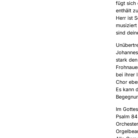
fügt sic
enthält z
Herr ist 
musiziert
sind dei
Unübertre
Johannes
stark den
Frohnauer
bei ihrer
Chor ebe
Es kann d
Begegnung
Im Gottes
Psalm 84 
Orchester
Orgelbear