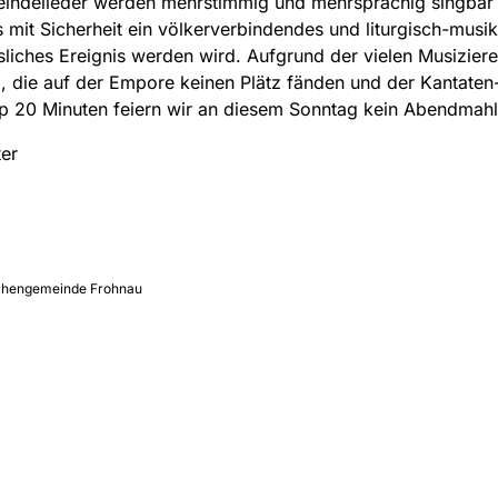
eindelieder werden mehrstimmig und mehrsprachig singbar 
 mit Sicherheit ein völkerverbindendes und liturgisch-musik
liches Ereignis werden wird. Aufgrund der vielen Musizier
, die auf der Empore keinen Plätz fänden und der Kantate
p 20 Minuten feiern wir an diesem Sonntag kein Abendmah
er
irchengemeinde Frohnau