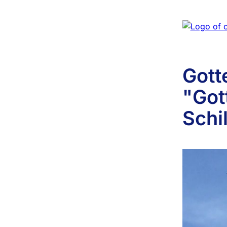
Gott
"Got
Schi