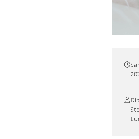
Sa
20
Di
St
Lü