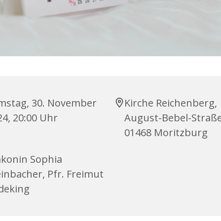
mstag, 30. November
Kirche Reichenberg,
24, 20:00 Uhr
August-Bebel-Straße
01468 Moritzburg
akonin Sophia
einbacher, Pfr. Freimut
deking