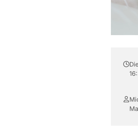
Di
16
Mi
Ma