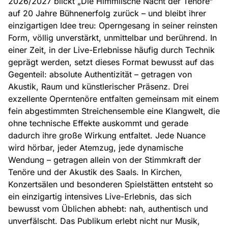
2026/2027 blickt „Die Himmlische Nacht der Tenöre“
auf 20 Jahre Bühnenerfolg zurück – und bleibt ihrer
einzigartigen Idee treu: Operngesang in seiner reinsten
Form, völlig unverstärkt, unmittelbar und berührend. In
einer Zeit, in der Live-Erlebnisse häufig durch Technik
geprägt werden, setzt dieses Format bewusst auf das
Gegenteil: absolute Authentizität – getragen von
Akustik, Raum und künstlerischer Präsenz. Drei
exzellente Operntenöre entfalten gemeinsam mit einem
fein abgestimmten Streichensemble eine Klangwelt, die
ohne technische Effekte auskommt und gerade
dadurch ihre große Wirkung entfaltet. Jede Nuance
wird hörbar, jeder Atemzug, jede dynamische
Wendung – getragen allein von der Stimmkraft der
Tenöre und der Akustik des Saals. In Kirchen,
Konzertsälen und besonderen Spielstätten entsteht so
ein einzigartig intensives Live-Erlebnis, das sich
bewusst vom Üblichen abhebt: nah, authentisch und
unverfälscht. Das Publikum erlebt nicht nur Musik,