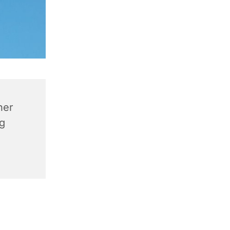
ner
rg