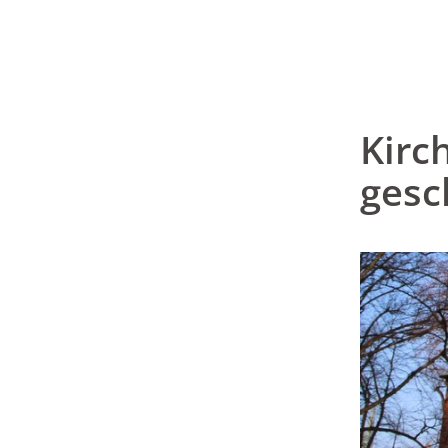
Kirc
gesc