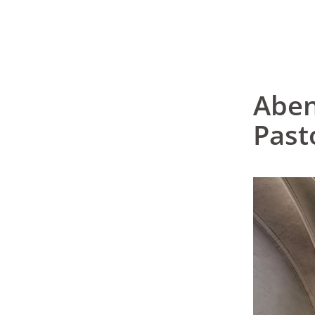
Aben
Past