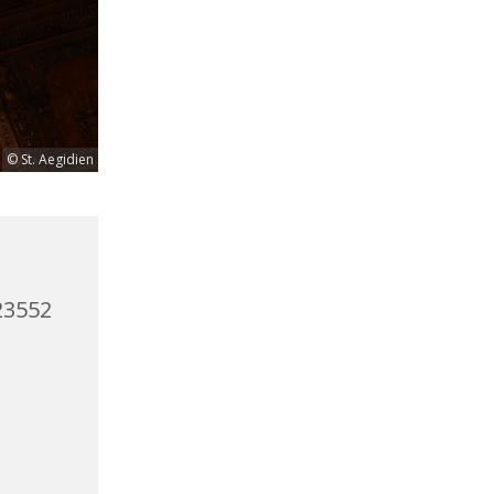
© St. Aegidien
23552